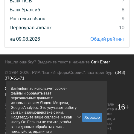
Банк ПСБ
7
Банк Уралсиб
8
Россельхозбанк
9
Первоуральскбанк
10
на 09.08.2026
Общий рейтинг
Нашли ошибку? Выделите текст и нажмите
Ctrl+Enter
© 1994-2026.
РИА "БанкИнформСервис". Екатеринбург
(343)
370-61-71
О проекте
Политика конфиденциальности
Bankinform.ru использует cookie-
файлы и обрабатывает
Правовая информация
Для рекламодателей
персональные данные с
использованием Яндекс Метрики,
Вся информация о продуктах банков, размещенная на портале
16+
Google Analytics. Это улучшает работу
bankinform.ru, носит исключительно ознакомительный характер и
сайта и взаимодействие с ним.
не является публичной офертой, определяемой положениями
Подтвердите ваше согласие, нажав
ГК РФ. Информация не содержит точного и полного описания, и
кнопу Ок. Если вы не хотите, чтобы
может быть изменена. Конечные условия уточняйте на сайтах
ваши данные обрабатывались,
банков или при личном обращении. Исключительное право на
пожалуйста, ограничьте
товарные знаки принадлежит их правообладателям.