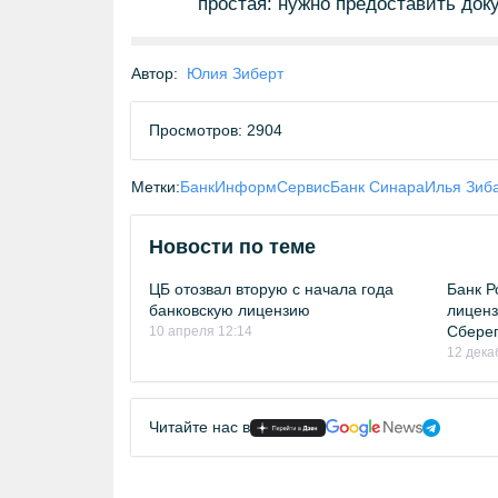
простая: нужно предоставить доку
Автор:
Юлия Зиберт
Просмотров: 2904
Метки:
БанкИнформСервис
Банк Синара
Илья Зиб
Новости по теме
ЦБ отозвал вторую с начала года
Банк Р
банковскую лицензию
лиценз
Сберег
10 апреля 12:14
12 дека
Читайте нас в