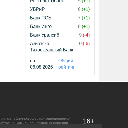
Россельхозбанк
5
(+1)
УБРиР
6
(+1)
Банк ПСБ
7
(+1)
Банк Инго
8
(+1)
Банк Уралсиб
9
(-4)
Азиатско-
10
(-6)
Тихоокеанский Банк
на
Общий
06.08.2026
рейтинг
является публичной офертой, определяемой
16+
сайтах банков или при личном обращении.