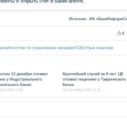
менты и открыть счет в банке-агенте.
Источник:
ИА «БанкИнформСе
0
арев
Агентство по страхованию вкладов(АСВ)
Отзыв лицензии
оссии 12 декабря отозвал
Крупнейший случай за 8 лет: ЦБ
ию у Индустриального
отозвал лицензию у Таврического
ательного Банка
Банка
бря 2025 11:55
03 сентября 2025 11:11