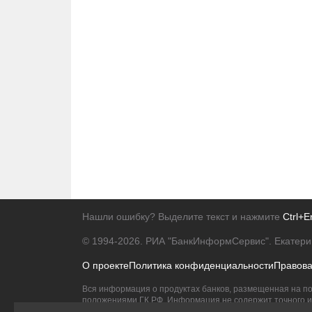
Нашли ошибку? Выделите текст и нажмите
Ctrl+E
© 1994-2026.
РИА "БанкИнформСервис". Екатери
О проекте
Политика конфиденциальности
Правов
Вся информация о продуктах банков, размещенная на по
положениями ГК РФ. Информация не содержит точного и 
Исключительное право на товарные знаки принадлежит 