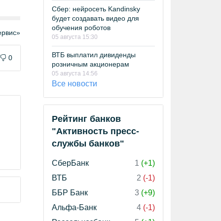
Сбер: нейросеть Kandinsky
будет создавать видео для
обучения роботов
рвис»
05 августа 15:30
ВТБ выплатил дивиденды
0
розничным акционерам
05 августа 14:56
Все новости
Рейтинг банков
"Активность пресс-
службы банков"
СберБанк
1
(+1)
ВТБ
2
(-1)
ББР Банк
3
(+9)
Альфа-Банк
4
(-1)