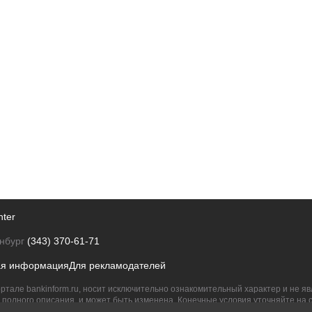
nter
нбург
(343) 370-61-71
ая информация
Для рекламодателей
ртале bankinform.ru, носит исключительно ознакомительный характер и не 
полного описания, и может быть изменена. Конечные условия уточняйте на 
их правообладателям.