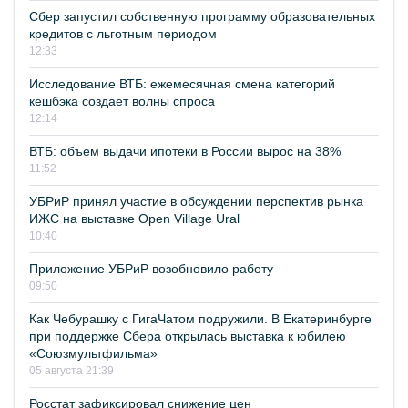
Сбер запустил собственную программу образовательных
кредитов с льготным периодом
12:33
Исследование ВТБ: ежемесячная смена категорий
кешбэка создает волны спроса
12:14
ВТБ: объем выдачи ипотеки в России вырос на 38%
11:52
УБРиР принял участие в обсуждении перспектив рынка
ИЖС на выставке Open Village Ural
10:40
Приложение УБРиР возобновило работу
09:50
Как Чебурашку с ГигаЧатом подружили. В Екатеринбурге
при поддержке Сбера открылась выставка к юбилею
«Союзмультфильма»
05 августа 21:39
Росстат зафиксировал снижение цен