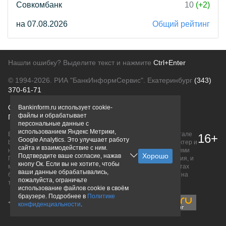
Совкомбанк
10
(+2)
на 07.08.2026
Общий рейтинг
Нашли ошибку? Выделите текст и нажмите
Ctrl+Enter
© 1994-2026.
РИА "БанкИнформСервис". Екатеринбург
(343)
370-61-71
О проекте
Политика конфиденциальности
Bankinform.ru использует cookie-
файлы и обрабатывает
Правовая информация
Для рекламодателей
персональные данные с
использованием Яндекс Метрики,
Вся информация о продуктах банков, размещенная на портале
16+
Google Analytics. Это улучшает работу
bankinform.ru, носит исключительно ознакомительный характер и
сайта и взаимодействие с ним.
не является публичной офертой, определяемой положениями
Подтвердите ваше согласие, нажав
ГК РФ. Информация не содержит точного и полного описания, и
кнопу Ок. Если вы не хотите, чтобы
может быть изменена. Конечные условия уточняйте на сайтах
ваши данные обрабатывались,
банков или при личном обращении. Исключительное право на
пожалуйста, ограничьте
товарные знаки принадлежит их правообладателям.
использование файлов cookie в своём
браузере. Подробнее в
Политике
конфиденциальности
.