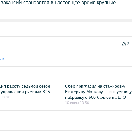
х вакансий становятся в настоящее время крупные
2
ии
ил работу седьмой сезон
Сбер пригласил на стажировку
управления рисками ВТБ
Екатерину Малкову — выпускницу
набравшую 500 баллов на ЕГЭ
 13:30
10 июля 13:56