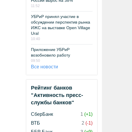
России вырос на 38%
11:52
УБРиР принял участие в
обсуждении перспектив рынка
ИЖС на выставке Open Village
Ural
10:40
Приложение УБРиР
возобновило работу
09:50
Все новости
Рейтинг банков
"Активность пресс-
службы банков"
СберБанк
1
(+1)
ВТБ
2
(-1)
ББР Банк
3
(+9)