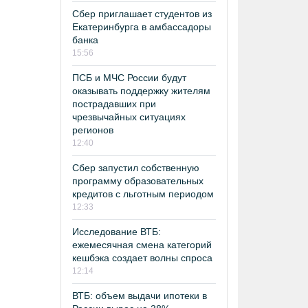
Сбер приглашает студентов из
Екатеринбурга в амбассадоры
банка
15:56
ПСБ и МЧС России будут
оказывать поддержку жителям
пострадавших при
чрезвычайных ситуациях
регионов
12:40
Сбер запустил собственную
программу образовательных
кредитов с льготным периодом
12:33
Исследование ВТБ:
ежемесячная смена категорий
кешбэка создает волны спроса
12:14
ВТБ: объем выдачи ипотеки в