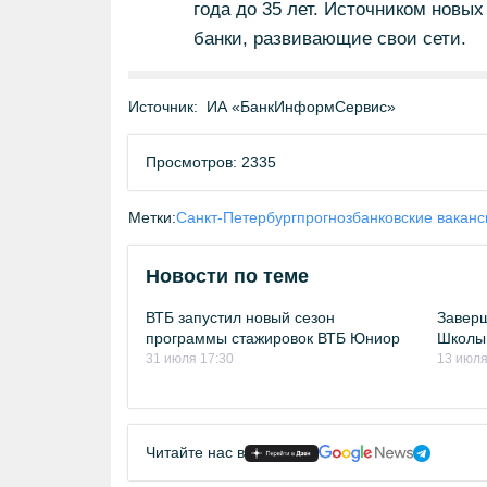
года до 35 лет. Источником новы
банки, развивающие свои сети.
Источник:
ИА «БанкИнформСервис»
Просмотров: 2335
Метки:
Санкт-Петербург
прогноз
банковские ваканс
Новости по теме
ВТБ запустил новый сезон
Заверш
программы стажировок ВТБ Юниор
Школы 
31 июля 17:30
13 июля
Читайте нас в