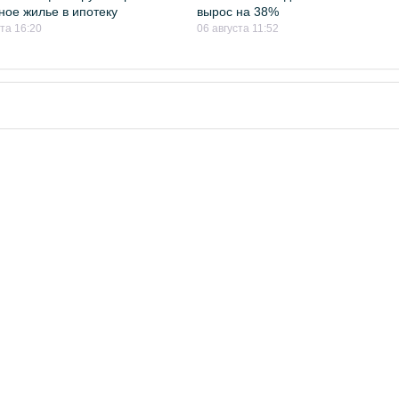
ное жилье в ипотеку
вырос на 38%
ста 16:20
06 августа 11:52