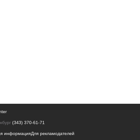
nter
нбург
(343) 370-61-71
ая информация
Для рекламодателей