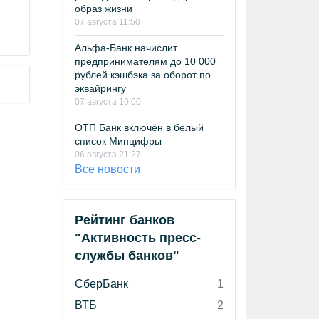
образ жизни
07 августа 11:50
Альфа-Банк начислит
предпринимателям до 10 000
рублей кэшбэка за оборот по
эквайрингу
07 августа 10:00
ОТП Банк включён в белый
список Минцифры
06 августа 21:27
Все новости
Рейтинг банков
"Активность пресс-
службы банков"
СберБанк
1
ВТБ
2