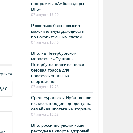
программы «Амбассадоры
ВТБ»
07 августа 16:30
Россельхозбанк повысил
максимальную доходность
по накопительным счетам
07 августа 15:40
ВТБ: на Петербургском
марафоне «Пушкин -
Петербург» появится новая
беговая трасса для
рвис»
профессиональных
спортсменов
07 августа 12:28
0
Среднеуральск и Ирбит вошли
в список городов, где доступна
семейная ипотека на вторичку
07 августа 12:13
ВТБ: россияне увеличивают
расходы на спорт и здоровый
сии