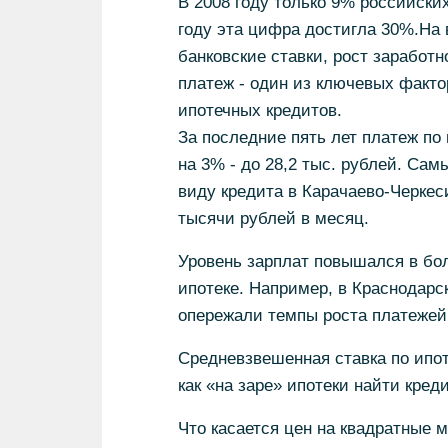
В 2008 году только 9% российски
году эта цифра достигла 30%.На
банковские ставки, рост заработ
платеж - один из ключевых факто
ипотечных кредитов.
За последние пять лет платеж по
на 3% - до 28,2 тыс. рублей. Са
виду кредита в Карачаево-Черкеси
тысячи рублей в месяц.
Уровень зарплат повышался в бо
ипотеке. Например, в Краснодарс
опережали темпы роста платежей 
Средневзвешенная ставка по ипоте
как «на заре» ипотеки найти кред
Что касается цен на квадратные 