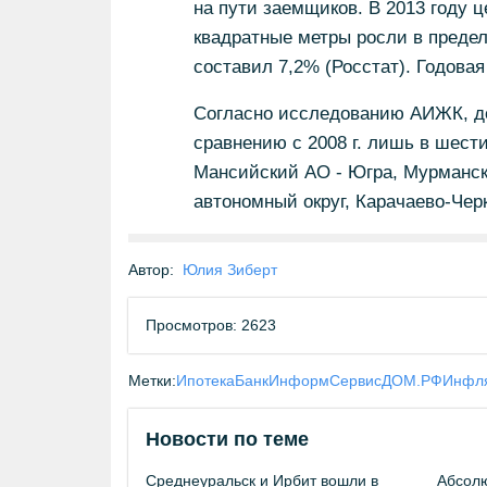
на пути заемщиков. В 2013 году 
квадратные метры росли в предел
составил 7,2% (Росстат). Годова
Согласно исследованию АИЖК, дос
сравнению с 2008 г. лишь в шест
Мансийский АО - Югра, Мурманск
автономный округ, Карачаево-Чер
Автор:
Юлия Зиберт
Просмотров: 2623
Метки:
Ипотека
БанкИнформСервис
ДОМ.РФ
Инфл
Новости по теме
Среднеуральск и Ирбит вошли в
Абсолю