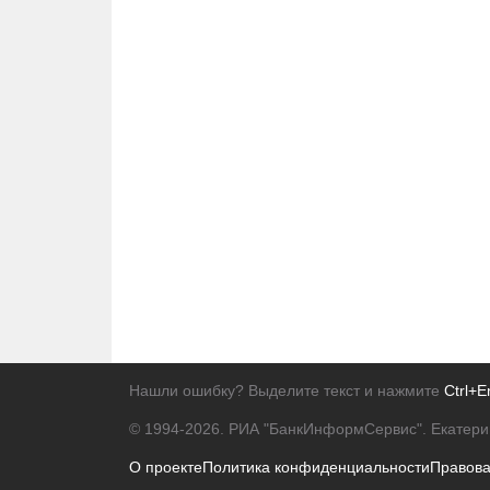
Нашли ошибку? Выделите текст и нажмите
Ctrl+E
© 1994-2026.
РИА "БанкИнформСервис". Екатери
О проекте
Политика конфиденциальности
Правов