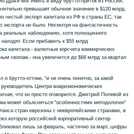
о Драги мог иметь в виду брутто-приток из России,
начительно превышает обычное значение в $120 млрд.
ко чистый экспорт капитала из РФ в страны ЕС, так
го экспорта не было. Несмотря на фантастичность
 на реальных наблюдениях, хотя полноценного
 находят. Если прибавить к $55 млрд
ока капитала - валютные корсчета коммерческих
ным свопам,- она увеличится до $68 млрд за квартал
.
 о брутто-оттоке, "и не очень понятно, за какой
, руководитель Центра макроэкономических
ючая, что он просто оговорился. Дмитрий Полевой из
енка может объясняться "особенностями методологии"
ланса стран еврозоны с неевропейскими странами, в
рез которую российский корпоративный сектор
бликовал лишь за февраль, частично за март, цифры