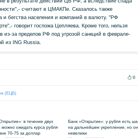
е в результате действий ЦБ РФ, а вследствие спада
ности",- считают в ЦМАКПе. Сказалось также
 и бегства населения и компаний в валюту. "РФ
те",- говорит госпожа Цепляева. Кроме того, нельзя
 из-за пределов РФ под угрозой санкций в феврале-
й из ING Russia.
0
нк (ЕЦБ)
Открытие»: в течение двух
Банк «Открытие»: у рубля есть ш
 можно ожидать курса рубля
на дальнейшее укрепление, но о
вне 70-75 за доллар
невелики