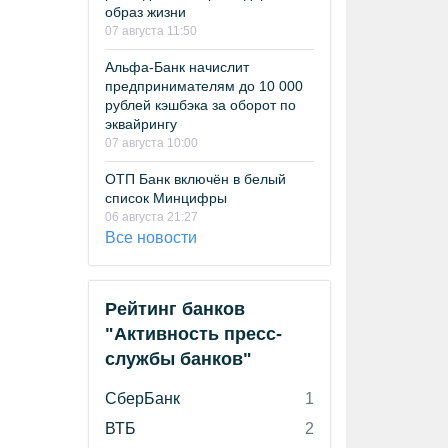
образ жизни
07 августа 11:50
Альфа-Банк начислит
предпринимателям до 10 000
рублей кэшбэка за оборот по
эквайрингу
07 августа 10:00
ОТП Банк включён в белый
список Минцифры
06 августа 21:27
Все новости
Рейтинг банков
"Активность пресс-
службы банков"
СберБанк
1
ВТБ
2