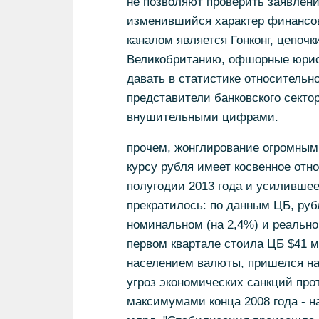
не позволяют проверить заявлен
изменившийся характер финансов
каналом является Гонконг, цепоч
Великобританию, офшорные юрис
давать в статистике относительн
представители банковского секто
внушительными цифрами.
прочем, жонглирование огромными
курсу рубля имеет косвенное отн
полугодии 2013 года и усилившеес
прекратилось: по данным ЦБ, руб
номинальном (на 2,4%) и реально
первом квартале стоила ЦБ $41 мл
населением валюты, пришелся на 
угроз экономических санкций про
максимумами конца 2008 года - на