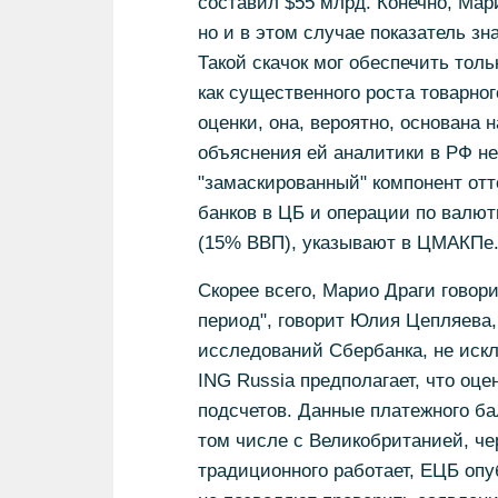
составил $55 млрд. Конечно, Мари
но и в этом случае показатель з
Такой скачок мог обеспечить толь
как существенного роста товарно
оценки, она, вероятно, основана
объяснения ей аналитики в РФ не
"замаскированный" компонент отт
банков в ЦБ и операции по валют
(15% ВВП), указывают в ЦМАКПе
Скорее всего, Марио Драги говорил
период", говорит Юлия Цепляева
исследований Сбербанка, не искл
ING Russia предполагает, что оц
подсчетов. Данные платежного ба
том числе с Великобританией, че
традиционного работает, ЕЦБ опу