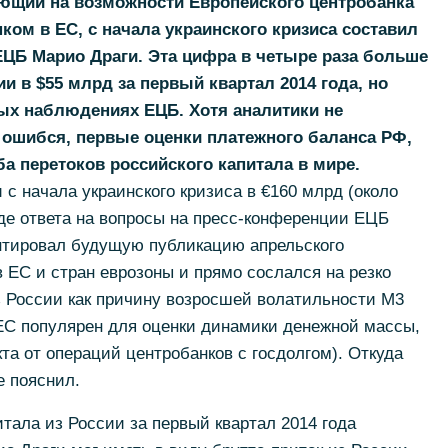
яющий на возможности Европейского центробанка
ом в ЕС, с начала украинского кризиса составил
ЕЦБ Марио Драги. Эта цифра в четыре раза больше
ии в $55 млрд за первый квартал 2014 года, но
ых наблюдениях ЕЦБ. Хотя аналитики не
 ошибся, первые оценки платежного баланса РФ,
а перетоков российского капитала в мире.
 с начала украинского кризиса в €160 млрд (около
де ответа на вопросы на пресс-конференции ЕЦБ
нтировал будущую публикацию апрельского
ЕС и стран еврозоны и прямо сослался на резко
з России как причину возросшей волатильности M3
 ЕС популярен для оценки динамики денежной массы,
та от операций центробанков с госдолгом). Откуда
е пояснил.
итала из России за первый квартал 2014 года