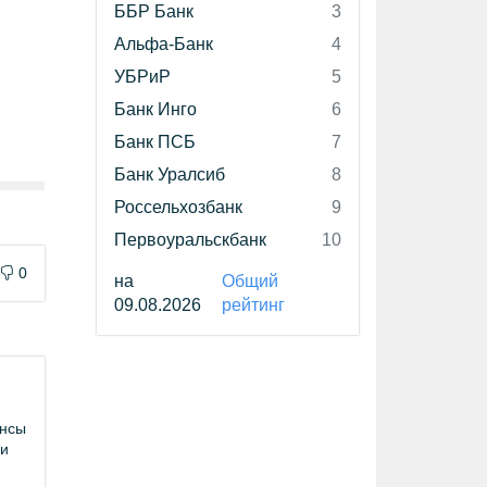
ББР Банк
3
Альфа-Банк
4
УБРиР
5
Банк Инго
6
Банк ПСБ
7
Банк Уралсиб
8
Россельхозбанк
9
Первоуральскбанк
10
0
на
Общий
09.08.2026
рейтинг
ансы
ни