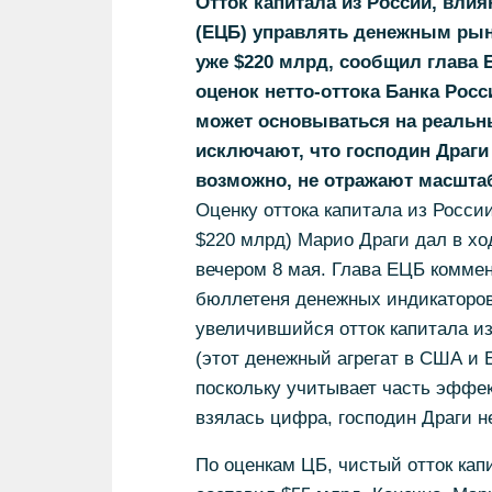
Отток капитала из России, вли
(ЕЦБ) управлять денежным рынк
уже $220 млрд, сообщил глава 
оценок нетто-оттока Банка Росс
может основываться на реальн
исключают, что господин Драги
возможно, не отражают масштаб
Оценку оттока капитала из России
$220 млрд) Марио Драги дал в хо
вечером 8 мая. Глава ЕЦБ комме
бюллетеня денежных индикаторов 
увеличившийся отток капитала и
(этот денежный агрегат в США и
поскольку учитывает часть эффек
взялась цифра, господин Драги н
По оценкам ЦБ, чистый отток кап