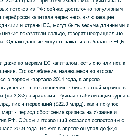
ие Марио Драги. При этом имеет смысл учитывать
ых потоков из РФ: сейчас достаточно популярным
ки переброски капитала через него, включающие
дикции и страны ЕС, могут быть весьма длинными и
о низкие показатели сальдо, говорят неофициально
ра. Однако данные могут отражаться в балансе ЕЦБ
 даже по меркам ЕС капиталом, есть оно или нет, к
ошение. Его ослабление, начавшееся во втором
я в первом квартале 2014 года, в апреле
ль укрепился по отношению к бивалютной корзине в
м (на 2,8%) выражении. Ручная стабилизация курса в
рд, пик интервенций ($22,3 млрд), как и покупок
март - период обострения кризиса на Украине и
тив РФ. Объем интервенций оказался сопоставим с
чала 2009 года. Но уже в апреле он упал до $2,4