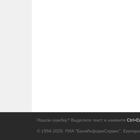
Нашли ошибку? Выделите текст и нажмите
Ctrl+E
© 1994-2026.
РИА "БанкИнформСервис". Екатери