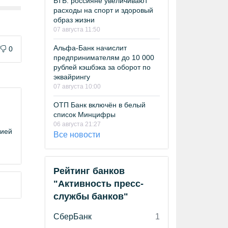
ВТБ: россияне увеличивают
расходы на спорт и здоровый
образ жизни
07 августа 11:50
Альфа-Банк начислит
0
предпринимателям до 10 000
рублей кэшбэка за оборот по
эквайрингу
07 августа 10:00
ОТП Банк включён в белый
список Минцифры
06 августа 21:27
цией
Все новости
Рейтинг банков
"Активность пресс-
службы банков"
СберБанк
1