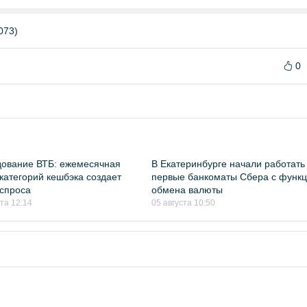
073)
0
ование ВТБ: ежемесячная
В Екатеринбурге начали работать
категорий кешбэка создает
первые банкоматы Сбера с функ
спроса
обмена валюты
ста 12:14
05 августа 10:50