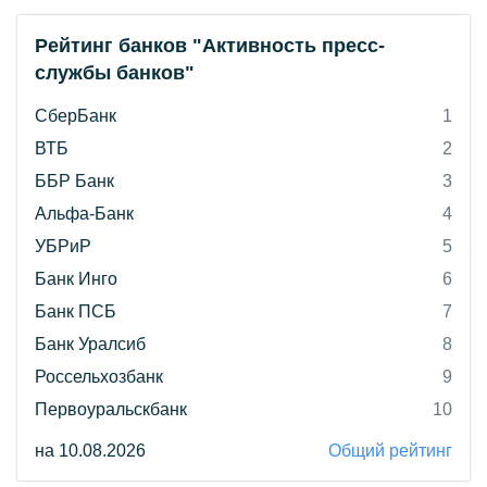
Рейтинг банков "Активность пресс-
службы банков"
СберБанк
1
ВТБ
2
ББР Банк
3
Альфа-Банк
4
УБРиР
5
Банк Инго
6
Банк ПСБ
7
Банк Уралсиб
8
Россельхозбанк
9
Первоуральскбанк
10
на 10.08.2026
Общий рейтинг