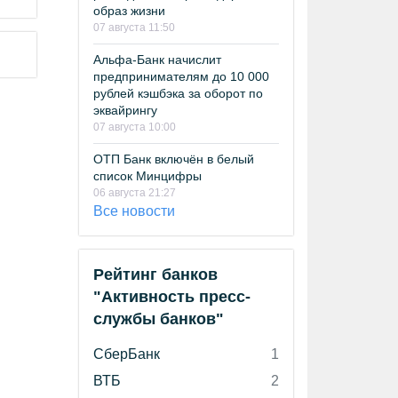
образ жизни
07 августа 11:50
Альфа-Банк начислит
предпринимателям до 10 000
рублей кэшбэка за оборот по
эквайрингу
07 августа 10:00
ОТП Банк включён в белый
список Минцифры
06 августа 21:27
Все новости
Рейтинг банков
"Активность пресс-
службы банков"
СберБанк
1
ВТБ
2