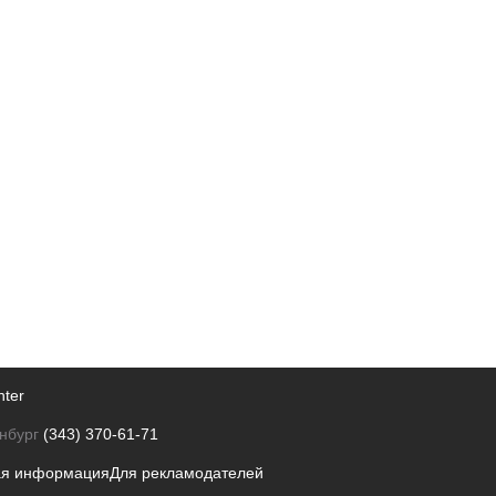
nter
нбург
(343) 370-61-71
ая информация
Для рекламодателей