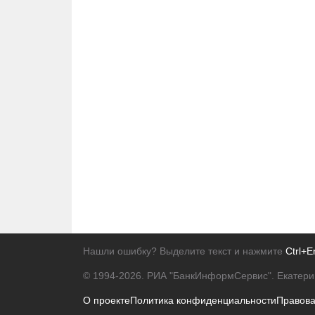
Нашли ошибку? Выделите текст и нажмите
Ctrl+E
© 1994-2026.
РИА "БанкИнформСервис". Екатери
О проекте
Политика конфиденциальности
Правов