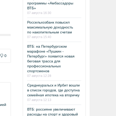
программы «Амбассадоры
ВТБ»
07 августа 16:30
Россельхозбанк повысил
максимальную доходность
по накопительным счетам
07 августа 15:40
ВТБ: на Петербургском
марафоне «Пушкин -
0
Петербург» появится новая
беговая трасса для
профессиональных
спортсменов
07 августа 12:28
Среднеуральск и Ирбит вошли
в список городов, где доступна
семейная ипотека на вторичку
07 августа 12:13
цией
ВТБ: россияне увеличивают
расходы на спорт и здоровый