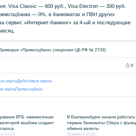
 Visa Classic — 600 руб., Visa Electron — 300 руб.
римсоцбанка — 0%, в банкоматах и ПВН других
за сервис «Интернет-банкинг» за 4-ый и последующие
месяц.
Приморья «Примсоцбанк» (лицензия ЦБ РФ № 2733)
0
ые карты
Дебетовые карты
я карта
Примсоцбанк
ование ВТБ: ежемесячная
В Екатеринбурге начали работать
категорий кешбэка создает
первые банкоматы Сбера с функ
спроса
обмена валюты
ста 12:14
05 августа 10:50