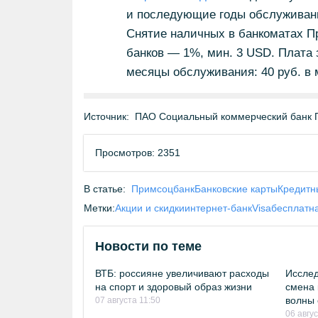
и последующие годы обслуживания:
Снятие наличных в банкоматах П
банков — 1%, мин. 3 USD. Плата 
месяцы обслуживания: 40 руб. в 
Источник:
ПАО Социальный коммерческий банк 
Просмотров: 2351
В статье:
Примсоцбанк
Банковские карты
Кредитн
Метки:
Акции и скидки
интернет-банк
Visa
бесплатна
Новости по теме
ВТБ: россияне увеличивают расходы
Исслед
на спорт и здоровый образ жизни
смена 
волны 
07 августа 11:50
06 авгу