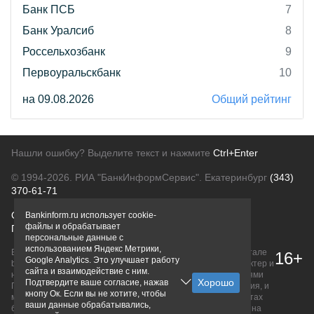
Банк ПСБ
7
Банк Уралсиб
8
Россельхозбанк
9
Первоуральскбанк
10
на 09.08.2026
Общий рейтинг
Нашли ошибку? Выделите текст и нажмите
Ctrl+Enter
© 1994-2026.
РИА "БанкИнформСервис". Екатеринбург
(343)
370-61-71
О проекте
Политика конфиденциальности
Bankinform.ru использует cookie-
файлы и обрабатывает
Правовая информация
Для рекламодателей
персональные данные с
использованием Яндекс Метрики,
Вся информация о продуктах банков, размещенная на портале
16+
Google Analytics. Это улучшает работу
bankinform.ru, носит исключительно ознакомительный характер и
сайта и взаимодействие с ним.
не является публичной офертой, определяемой положениями
Подтвердите ваше согласие, нажав
ГК РФ. Информация не содержит точного и полного описания, и
кнопу Ок. Если вы не хотите, чтобы
может быть изменена. Конечные условия уточняйте на сайтах
ваши данные обрабатывались,
банков или при личном обращении. Исключительное право на