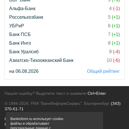
Альфа-Банк
4
(-1)
Россельхозбанк
5
(+1)
УБРиР
6
(+1)
Банк ПСБ
7
(+1)
Банк Инго
8
(+1)
Банк Уралсиб
9
(-4)
Азиатско-Тихоокеанский Банк
10
(-6)
на 06.08.2026
Общий рейтинг
Нашли ошибку? Выделите текст и нажмите
Ctrl+Enter
© 1994-2026.
РИА "БанкИнформСервис". Екатеринбург
(343)
370-61-71
О проекте
Политика конфиденциальности
Bankinform.ru использует cookie-
файлы и обрабатывает
Правовая информация
Для рекламодателей
персональные данные с