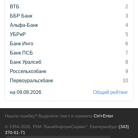
ВТБ
2
ББР Банк
3
Альфа-Банк
4
УБРиР
5
Банк Инго
6
Банк ПСБ
7
Банк Уралсиб
8
Россельхозбанк
9
Первоуральскбанк
10
на 09.08.2026
Общий рейтинг
Нашли ошибку? Выделите текст и нажмите
Ctrl+Enter
© 1994-2026.
РИА "БанкИнформСервис". Екатеринбург
(343)
370-61-71