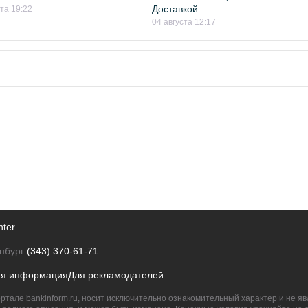
Доставкой
ста 19:22
04 августа 12:17
nter
нбург
(343) 370-61-71
ая информация
Для рекламодателей
ртале bankinform.ru, носит исключительно ознакомительный характер и не 