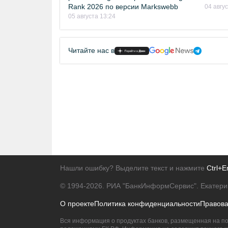
Rank 2026 по версии Markswebb
04 авгу
05 августа 13:24
Читайте нас в
Нашли ошибку? Выделите текст и нажмите
Ctrl+E
© 1994-2026.
РИА "БанкИнформСервис". Екатери
О проекте
Политика конфиденциальности
Правов
Вся информация о продуктах банков, размещенная на по