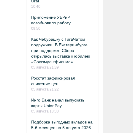
Ural
10:40
Приложение УБРиР
возобновило работу
09:50
Как Чебурашку с ГигаЧатом
подружили. В Екатеринбурге
при поддержке Сбера
открылась выставка к юбилею
«Союзмультфильма»
05 августа 21:39
Росстат зафиксировал
снижение цен
05 августа 21:22
Инго Банк начал выпускать
карты UnionPay
05 августа 18:38
Подборка выгодных вкладов на
5-6 месяцев на 5 августа 2026