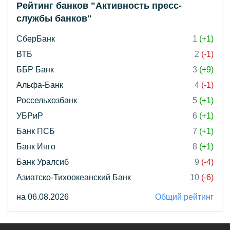
Рейтинг банков "Активность пресс-
службы банков"
СберБанк
1
(+1)
ВТБ
2
(-1)
ББР Банк
3
(+9)
Альфа-Банк
4
(-1)
Россельхозбанк
5
(+1)
УБРиР
6
(+1)
Банк ПСБ
7
(+1)
Банк Инго
8
(+1)
Банк Уралсиб
9
(-4)
Азиатско-Тихоокеанский Банк
10
(-6)
на 06.08.2026
Общий рейтинг