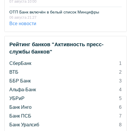
07 августа 10:00
ОТП Банк включён в белый список Минцифры
06 августа 21:27
Все новости
Рейтинг банков "Активность пресс-
службы банков"
СберБанк
1
ВТБ
2
ББР Банк
3
Альфа-Банк
4
УБРиР
5
Банк Инго
6
Банк ПСБ
7
Банк Уралсиб
8