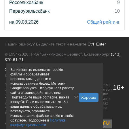
Россельхозбанк
9
Первоуральскбанк
10
на 09.08.2026
Общий рейтинг
Нашли ошибку? Выделите текст и нажмите
Ctrl+Enter
© 1994-2026.
РИА "БанкИнформСервис". Екатеринбург
(343)
370-61-71
О проекте
Политика конфиденциальности
Bankinform.ru использует cookie-
файлы и обрабатывает
Правовая информация
Для рекламодателей
персональные данные с
использованием Яндекс Метрики,
Вся информация о продуктах банков, размещенная на портале
16+
Google Analytics. Это улучшает работу
bankinform.ru, носит исключительно ознакомительный характер и
сайта и взаимодействие с ним.
не является публичной офертой, определяемой положениями
Подтвердите ваше согласие, нажав
ГК РФ. Информация не содержит точного и полного описания, и
кнопу Ок. Если вы не хотите, чтобы
может быть изменена. Конечные условия уточняйте на сайтах
ваши данные обрабатывались,
банков или при личном обращении. Исключительное право на
пожалуйста, ограничьте
товарные знаки принадлежит их правообладателям.
использование файлов cookie в своём
браузере. Подробнее в
Политике
конфиденциальности
.