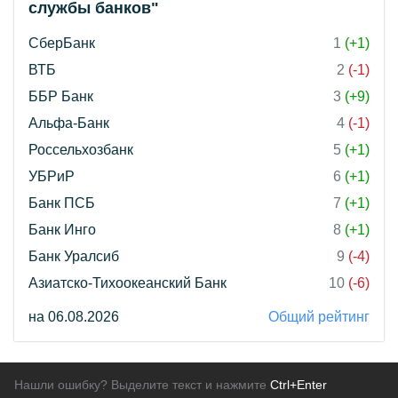
службы банков"
СберБанк
1
(+1)
ВТБ
2
(-1)
ББР Банк
3
(+9)
Альфа-Банк
4
(-1)
Россельхозбанк
5
(+1)
УБРиР
6
(+1)
Банк ПСБ
7
(+1)
Банк Инго
8
(+1)
Банк Уралсиб
9
(-4)
Азиатско-Тихоокеанский Банк
10
(-6)
на 06.08.2026
Общий рейтинг
Нашли ошибку? Выделите текст и нажмите
Ctrl+Enter