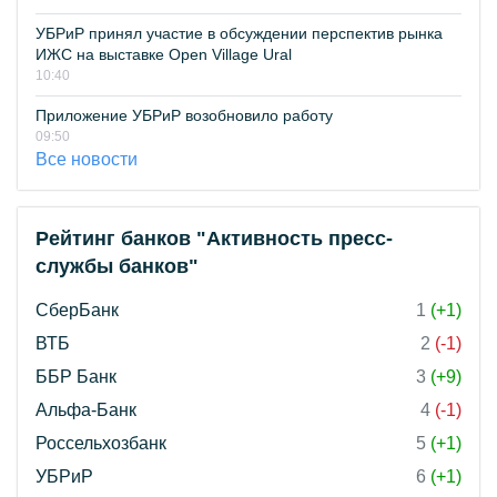
УБРиР принял участие в обсуждении перспектив рынка
ИЖС на выставке Open Village Ural
10:40
Приложение УБРиР возобновило работу
09:50
Все новости
Рейтинг банков "Активность пресс-
службы банков"
СберБанк
1
(+1)
ВТБ
2
(-1)
ББР Банк
3
(+9)
Альфа-Банк
4
(-1)
Россельхозбанк
5
(+1)
УБРиР
6
(+1)