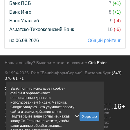
Банк ПСБ
7
(+1)
Банк Инго
8
(+1)
Банк Уралсиб
9
(-4)
Азиатско-Тихоокеанский Банк
10
(-6)
на 06.08.2026
Общий рейтинг
Нашли ошибку? Выделите текст и нажмите
Ctrl+Enter
© 1994-2026.
РИА "БанкИнформСервис". Екатеринбург
(343)
370-61-71
О проекте
Политика конфиденциальности
Bankinform.ru использует cookie-
файлы и обрабатывает
Правовая информация
Для рекламодателей
персональные данные с
использованием Яндекс Метрики,
Вся информация о продуктах банков, размещенная на портале
16+
Google Analytics. Это улучшает работу
bankinform.ru, носит исключительно ознакомительный характер и
сайта и взаимодействие с ним.
не является публичной офертой, определяемой положениями
Подтвердите ваше согласие, нажав
ГК РФ. Информация не содержит точного и полного описания, и
кнопу Ок. Если вы не хотите, чтобы
может быть изменена. Конечные условия уточняйте на сайтах
ваши данные обрабатывались,
банков или при личном обращении. Исключительное право на