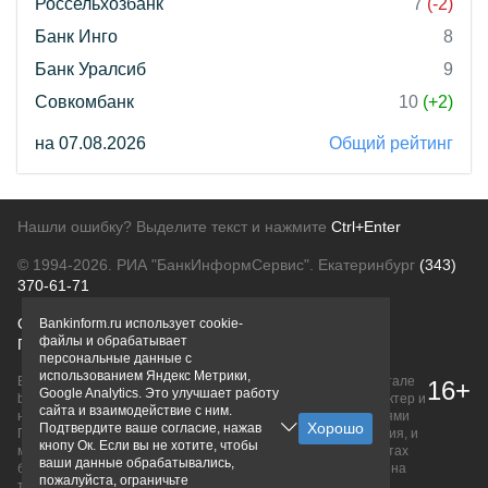
Россельхозбанк
7
(-2)
Банк Инго
8
Банк Уралсиб
9
Совкомбанк
10
(+2)
на 07.08.2026
Общий рейтинг
Нашли ошибку? Выделите текст и нажмите
Ctrl+Enter
© 1994-2026.
РИА "БанкИнформСервис". Екатеринбург
(343)
370-61-71
О проекте
Политика конфиденциальности
Bankinform.ru использует cookie-
файлы и обрабатывает
Правовая информация
Для рекламодателей
персональные данные с
использованием Яндекс Метрики,
Вся информация о продуктах банков, размещенная на портале
16+
Google Analytics. Это улучшает работу
bankinform.ru, носит исключительно ознакомительный характер и
сайта и взаимодействие с ним.
не является публичной офертой, определяемой положениями
Подтвердите ваше согласие, нажав
ГК РФ. Информация не содержит точного и полного описания, и
кнопу Ок. Если вы не хотите, чтобы
может быть изменена. Конечные условия уточняйте на сайтах
ваши данные обрабатывались,
банков или при личном обращении. Исключительное право на
пожалуйста, ограничьте
товарные знаки принадлежит их правообладателям.