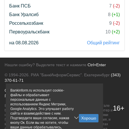
Банк ПСБ
7
(-2)
Банк Уралсиб
8
(+1)
Россельхозбанк
9
(-2)
Первоуральскбанк
10
(+2)
на 08.08.2026
Общий рейтинг
Нашли ошибку? Выделите текст и нажмите
Ctrl+Enter
© 1994-2026.
РИА "БанкИнформСервис". Екатеринбург
(343)
370-61-71
О проекте
Политика конфиденциальности
Bankinform.ru использует cookie-
файлы и обрабатывает
Правовая информация
Для рекламодателей
персональные данные с
использованием Яндекс Метрики,
Вся информация о продуктах банков, размещенная на портале
16+
Google Analytics. Это улучшает работу
bankinform.ru, носит исключительно ознакомительный характер и
сайта и взаимодействие с ним.
не является публичной офертой, определяемой положениями
Подтвердите ваше согласие, нажав
ГК РФ. Информация не содержит точного и полного описания, и
кнопу Ок. Если вы не хотите, чтобы
может быть изменена. Конечные условия уточняйте на сайтах
ваши данные обрабатывались,
банков или при личном обращении. Исключительное право на