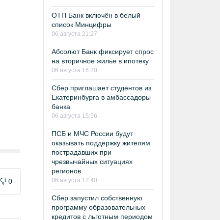
ОТП Банк включён в белый
список Минцифры
06 августа 21:27
Абсолют Банк фиксирует спрос
на вторичное жилье в ипотеку
06 августа 16:20
Сбер приглашает студентов из
Екатеринбурга в амбассадоры
банка
06 августа 15:56
ПСБ и МЧС России будут
оказывать поддержку жителям
пострадавших при
чрезвычайных ситуациях
регионов
06 августа 12:40
0
Сбер запустил собственную
программу образовательных
кредитов с льготным периодом