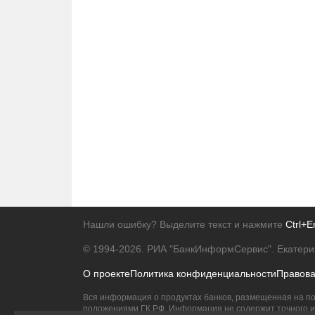
Нашли ошибку? Выделите текст и нажмите
Ctrl+E
© 1994-2026.
РИА "БанкИнформСервис". Екатери
О проекте
Политика конфиденциальности
Правов
Вся информация о продуктах банков, размещенная на по
положениями ГК РФ. Информация не содержит точного и 