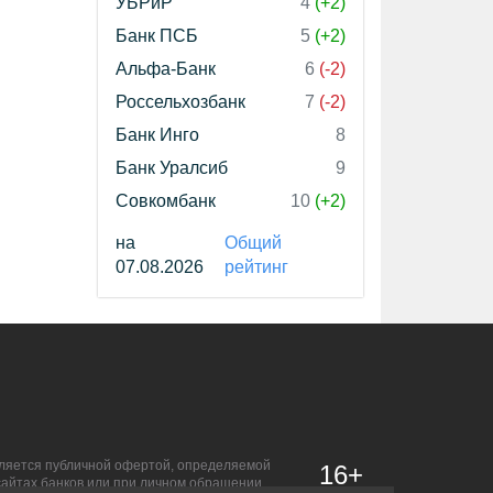
УБРиР
4
(+2)
Банк ПСБ
5
(+2)
Альфа-Банк
6
(-2)
Россельхозбанк
7
(-2)
Банк Инго
8
Банк Уралсиб
9
Совкомбанк
10
(+2)
на
Общий
07.08.2026
рейтинг
является публичной офертой, определяемой
16+
сайтах банков или при личном обращении.