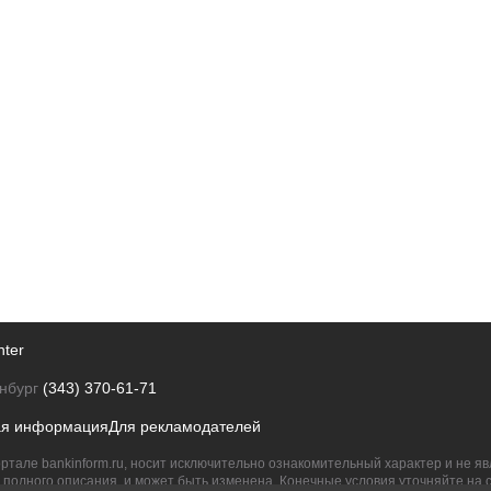
nter
нбург
(343) 370-61-71
ая информация
Для рекламодателей
ртале bankinform.ru, носит исключительно ознакомительный характер и не 
полного описания, и может быть изменена. Конечные условия уточняйте на 