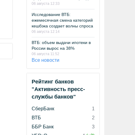
06 августа 12:33
Исследование ВТБ:
ежемесячная смена категорий
кешбэка создает волны спроса
06 августа 12:14
ВТБ: объем выдачи ипотеки в
России вырос на 38%
06 августа 11:52
Все новости
Рейтинг банков
"Активность пресс-
службы банков"
СберБанк
1
ВТБ
2
ББР Банк
3