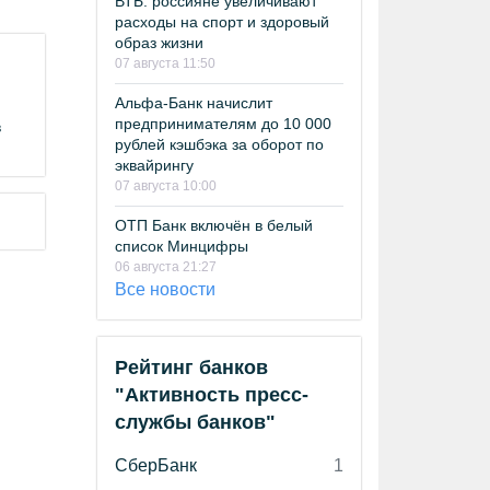
ВТБ: россияне увеличивают
расходы на спорт и здоровый
образ жизни
07 августа 11:50
Альфа-Банк начислит
предпринимателям до 10 000
в
рублей кэшбэка за оборот по
эквайрингу
07 августа 10:00
ОТП Банк включён в белый
список Минцифры
06 августа 21:27
Все новости
Рейтинг банков
"Активность пресс-
службы банков"
СберБанк
1