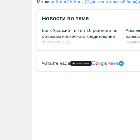
Метки:
рейтинг
СБ Банк (Судостроительный банк)
и
Новости по теме
Банк Уралсиб - в Топ-10 рейтинга по
Абсолю
объемам ипотечного кредитования
банков
05 августа 11:12
04 авгу
Читайте нас в