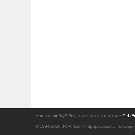
Нашли ошибку? Выделите текст и нажмите
Ctrl+E
© 1994-2026.
РИА "БанкИнформСервис". Екатери