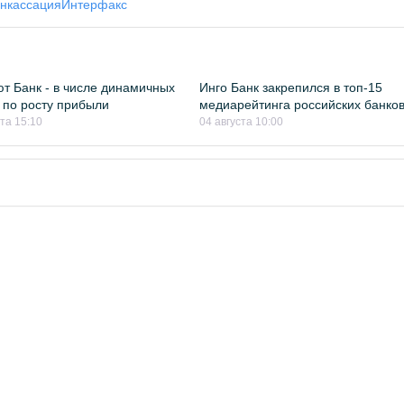
нкассация
Интерфакс
т Банк - в числе динамичных
Инго Банк закрепился в топ-15
 по росту прибыли
медиарейтинга российских банко
ста 15:10
04 августа 10:00