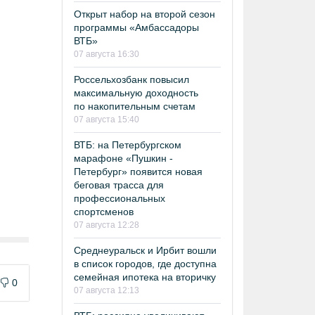
Открыт набор на второй сезон
программы «Амбассадоры
ВТБ»
07 августа 16:30
Россельхозбанк повысил
максимальную доходность
по накопительным счетам
07 августа 15:40
ВТБ: на Петербургском
марафоне «Пушкин -
Петербург» появится новая
беговая трасса для
профессиональных
спортсменов
07 августа 12:28
Среднеуральск и Ирбит вошли
в список городов, где доступна
семейная ипотека на вторичку
0
07 августа 12:13