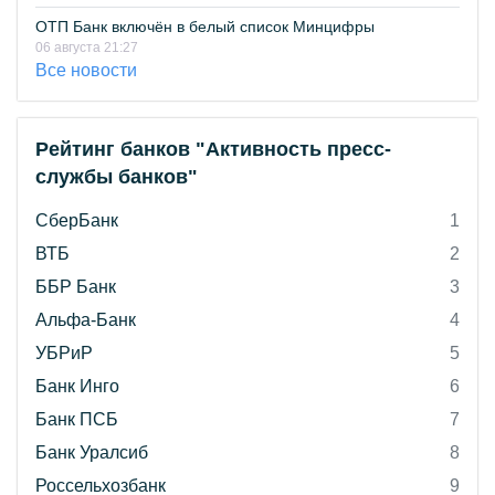
ОТП Банк включён в белый список Минцифры
06 августа 21:27
Все новости
Рейтинг банков "Активность пресс-
службы банков"
СберБанк
1
ВТБ
2
ББР Банк
3
Альфа-Банк
4
УБРиР
5
Банк Инго
6
Банк ПСБ
7
Банк Уралсиб
8
Россельхозбанк
9