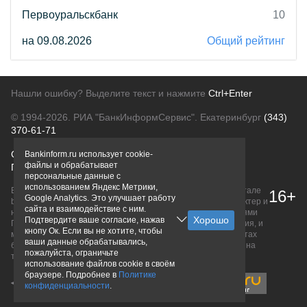
Первоуральскбанк
10
на 09.08.2026
Общий рейтинг
Нашли ошибку? Выделите текст и нажмите
Ctrl+Enter
© 1994-2026.
РИА "БанкИнформСервис". Екатеринбург
(343)
370-61-71
О проекте
Политика конфиденциальности
Bankinform.ru использует cookie-
файлы и обрабатывает
Правовая информация
Для рекламодателей
персональные данные с
использованием Яндекс Метрики,
Вся информация о продуктах банков, размещенная на портале
16+
Google Analytics. Это улучшает работу
bankinform.ru, носит исключительно ознакомительный характер и
сайта и взаимодействие с ним.
не является публичной офертой, определяемой положениями
Подтвердите ваше согласие, нажав
ГК РФ. Информация не содержит точного и полного описания, и
кнопу Ок. Если вы не хотите, чтобы
может быть изменена. Конечные условия уточняйте на сайтах
ваши данные обрабатывались,
банков или при личном обращении. Исключительное право на
пожалуйста, ограничьте
товарные знаки принадлежит их правообладателям.
использование файлов cookie в своём
браузере. Подробнее в
Политике
конфиденциальности
.