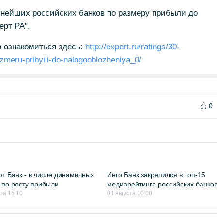
пнейших российских банков по размеру прибыли до
ерт РА".
о ознакомиться здесь:
http://expert.ru/ratings/30-
zmeru-pribyili-do-nalogooblozheniya_0/
0
т Банк - в числе динамичных
Инго Банк закрепился в топ-15
 по росту прибыли
медиарейтинга российских банко
ста 15:10
04 августа 10:00