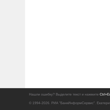
Нашли ошибку? Выделите текст и нажмите
Ctrl+E
© 1994-2026.
РИА "БанкИнформСервис". Екатери