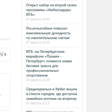
Открыт набор на второй сезон
программы «Амбассадоры
ВТБ»
07 августа 16:30
Россельхозбанк повысил
максимальную доходность
по накопительным счетам
07 августа 15:40
ВТБ: на Петербургском
0
марафоне «Пушкин -
Петербург» появится новая
беговая трасса для
профессиональных
спортсменов
07 августа 12:28
Среднеуральск и Ирбит вошли
в список городов, где доступна
в
семейная ипотека на вторичку
07 августа 12:13