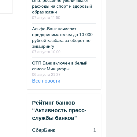
ВТБ: россияне увеличивают
расходы на спорт и здоровый
образ жизни
07 августа 11:50
Альфа-Банк начислит
предпринимателям до 10 000
рублей кэшбэка за оборот по
эквайрингу
07 августа 10:00
ОТП Банк включён в белый
список Минцифры
06 августа 21:27
Все новости
Рейтинг банков
"Активность пресс-
службы банков"
СберБанк
1