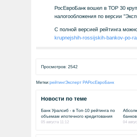
РосЕвроБанк вошел в ТОР 30 кру
налогообложения по версии "Эксп
С полной версией рейтинга можн
krupnejshih-rossijskih-bankov-po-ra
Просмотров: 2542
Метки:
рейтинг
Эксперт РА
РосЕвроБанк
Новости по теме
Банк Уралсиб - в Топ-10 рейтинга по
Абсолю
объемам ипотечного кредитования
банков
05 августа 11:12
04 авгу