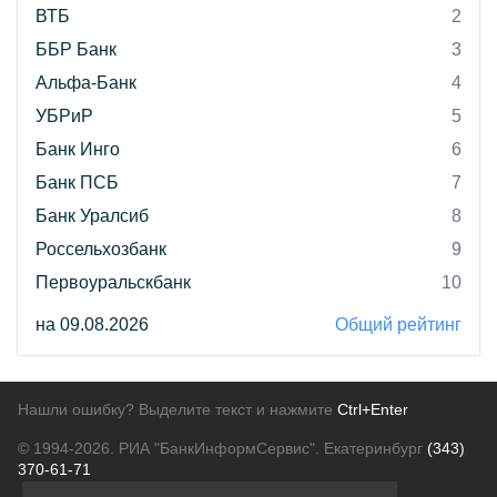
ВТБ
2
ББР Банк
3
Альфа-Банк
4
УБРиР
5
Банк Инго
6
Банк ПСБ
7
Банк Уралсиб
8
Россельхозбанк
9
Первоуральскбанк
10
на 09.08.2026
Общий рейтинг
Нашли ошибку? Выделите текст и нажмите
Ctrl+Enter
© 1994-2026.
РИА "БанкИнформСервис". Екатеринбург
(343)
370-61-71