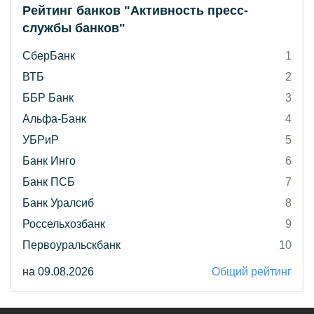
Рейтинг банков "Активность пресс-
службы банков"
СберБанк
1
ВТБ
2
ББР Банк
3
Альфа-Банк
4
УБРиР
5
Банк Инго
6
Банк ПСБ
7
Банк Уралсиб
8
Россельхозбанк
9
Первоуральскбанк
10
на 09.08.2026
Общий рейтинг