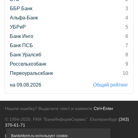
ББР Банк
3
Альфа-Банк
4
УБРиР
5
Банк Инго
6
Банк ПСБ
7
Банк Уралсиб
8
Россельхозбанк
9
Первоуральскбанк
10
на 09.08.2026
Общий рейтинг
Нашли ошибку? Выделите текст и нажмите
Ctrl+Enter
© 1994-2026.
РИА "БанкИнформСервис". Екатеринбург
(343)
370-61-71
О проекте
Политика конфиденциальности
Bankinform.ru использует cookie-