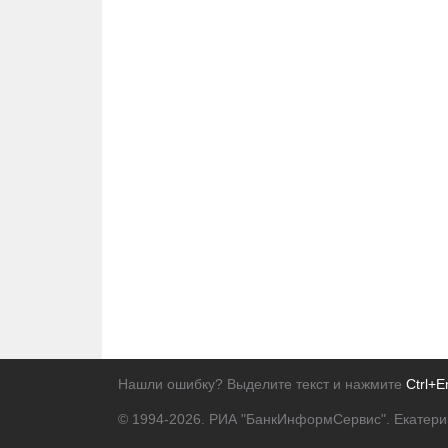
Нашли ошибку? Выделите текст и нажмите
Ctrl+E
© 1994-2026.
РИА "БанкИнформСервис". Екатери