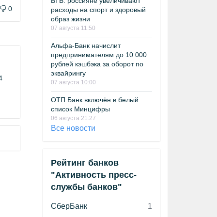
ВТБ: россияне увеличивают
0
расходы на спорт и здоровый
образ жизни
07 августа 11:50
Альфа-Банк начислит
предпринимателям до 10 000
рублей кэшбэка за оборот по
эквайрингу
4
07 августа 10:00
ОТП Банк включён в белый
список Минцифры
06 августа 21:27
Все новости
Рейтинг банков
"Активность пресс-
службы банков"
СберБанк
1