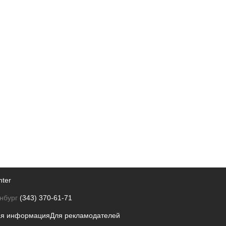
nter
нбург
(343) 370-61-71
ая информация
Для рекламодателей