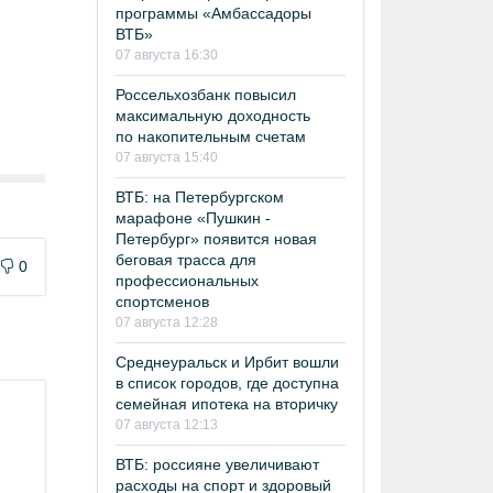
программы «Амбассадоры
ВТБ»
07 августа 16:30
Россельхозбанк повысил
максимальную доходность
по накопительным счетам
07 августа 15:40
ВТБ: на Петербургском
марафоне «Пушкин -
Петербург» появится новая
беговая трасса для
0
профессиональных
спортсменов
07 августа 12:28
Среднеуральск и Ирбит вошли
в список городов, где доступна
семейная ипотека на вторичку
07 августа 12:13
ВТБ: россияне увеличивают
расходы на спорт и здоровый