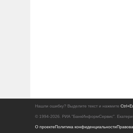
Нашли ошибку? Выделите текст и нажмите
Ctrl+E
© 1994-2026.
РИА "БанкИнформСервис". Екатери
О проекте
Политика конфиденциальности
Правов