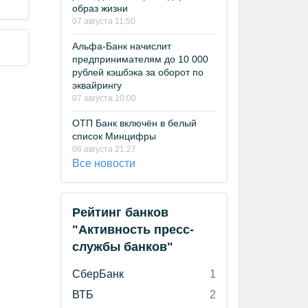
образ жизни
07 августа 11:50
Альфа-Банк начислит
предпринимателям до 10 000
рублей кэшбэка за оборот по
эквайрингу
07 августа 10:00
ОТП Банк включён в белый
список Минцифры
06 августа 21:27
Все новости
Рейтинг банков
"Активность пресс-
службы банков"
СберБанк
1
ВТБ
2