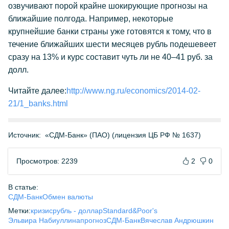
озвучивают порой крайне шокирующие прогнозы на
ближайшие полгода. Например, некоторые
крупнейшие банки страны уже готовятся к тому, что в
течение ближайших шести месяцев рубль подешевеет
сразу на 13% и курс составит чуть ли не 40–41 руб. за
долл.
Читайте далее:
http://www.ng.ru/economics/2014-02-
21/1_banks.html
Источник:
«СДМ-Банк» (ПАО) (лицензия ЦБ РФ № 1637)
Просмотров: 2239
2
0
В статье:
СДМ-Банк
Обмен валюты
Метки:
кризис
рубль - доллар
Standard&Poor's
Эльвира Набиуллина
прогноз
СДМ-Банк
Вячеслав Андрюшкин