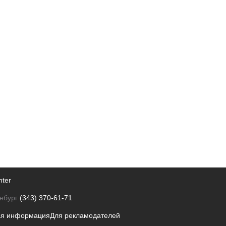
nter
нбург
(343) 370-61-71
ая информация
Для рекламодателей