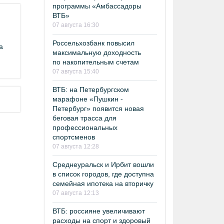
программы «Амбассадоры
ВТБ»
07 августа 16:30
Россельхозбанк повысил
а
максимальную доходность
по накопительным счетам
07 августа 15:40
ВТБ: на Петербургском
марафоне «Пушкин -
Петербург» появится новая
беговая трасса для
профессиональных
спортсменов
07 августа 12:28
Среднеуральск и Ирбит вошли
в список городов, где доступна
семейная ипотека на вторичку
07 августа 12:13
ВТБ: россияне увеличивают
расходы на спорт и здоровый