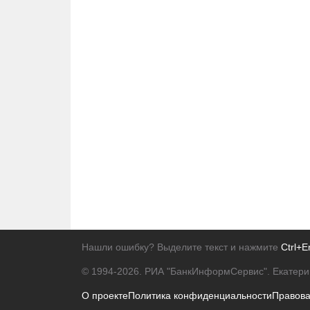
Нашли ошибку? Выделите текст и нажмите
Ctrl+E
© 1994-2026.
РИА "БанкИнформСервис". Екатери
О проекте
Политика конфиденциальности
Правов