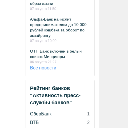
образ жизни
07 августа 11:50
Альфа-Банк начислит
предпринимателям до 10 000
рублей кэшбэка за оборот по
эквайрингу
07 августа 10:00
ОТП Банк включён в белый
список Минцифры
06 августа 21:27
Все новости
Рейтинг банков
"Активность пресс-
службы банков"
СберБанк
1
ВТБ
2