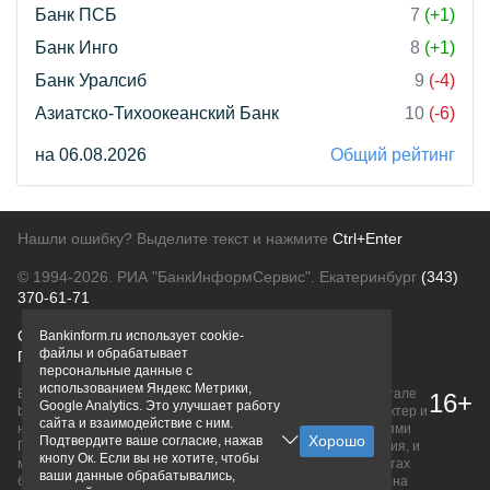
Банк ПСБ
7
(+1)
Банк Инго
8
(+1)
Банк Уралсиб
9
(-4)
Азиатско-Тихоокеанский Банк
10
(-6)
на 06.08.2026
Общий рейтинг
Нашли ошибку? Выделите текст и нажмите
Ctrl+Enter
© 1994-2026.
РИА "БанкИнформСервис". Екатеринбург
(343)
370-61-71
О проекте
Политика конфиденциальности
Bankinform.ru использует cookie-
файлы и обрабатывает
Правовая информация
Для рекламодателей
персональные данные с
использованием Яндекс Метрики,
Вся информация о продуктах банков, размещенная на портале
16+
Google Analytics. Это улучшает работу
bankinform.ru, носит исключительно ознакомительный характер и
сайта и взаимодействие с ним.
не является публичной офертой, определяемой положениями
Подтвердите ваше согласие, нажав
ГК РФ. Информация не содержит точного и полного описания, и
кнопу Ок. Если вы не хотите, чтобы
может быть изменена. Конечные условия уточняйте на сайтах
ваши данные обрабатывались,
банков или при личном обращении. Исключительное право на