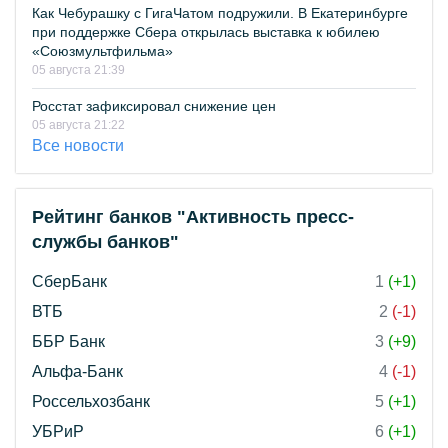
Как Чебурашку с ГигаЧатом подружили. В Екатеринбурге
при поддержке Сбера открылась выставка к юбилею
«Союзмультфильма»
05 августа 21:39
Росстат зафиксировал снижение цен
05 августа 21:22
Все новости
Рейтинг банков "Активность пресс-
службы банков"
СберБанк
1
(+1)
ВТБ
2
(-1)
ББР Банк
3
(+9)
Альфа-Банк
4
(-1)
Россельхозбанк
5
(+1)
УБРиР
6
(+1)