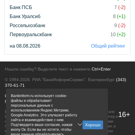
Банк ПСБ
7
(-2)
Банк Уралсиб
8
(+1)
Россельхозбанк
9
(-2)
Первоуральскбанк
10
(+2)
на 08.08.2026
Общий рейтинг
Нашли ошибку? Выделите текст и нажмите
Ctrl+Enter
© 1994-2026.
РИА "БанкИнформСервис". Екатеринбург
(343)
370-61-71
О проекте
Политика конфиденциальности
Bankinform.ru использует cookie-
файлы и обрабатывает
Правовая информация
Для рекламодателей
персональные данные с
использованием Яндекс Метрики,
Вся информация о продуктах банков, размещенная на портале
16+
Google Analytics. Это улучшает работу
bankinform.ru, носит исключительно ознакомительный характер и
сайта и взаимодействие с ним.
не является публичной офертой, определяемой положениями
Подтвердите ваше согласие, нажав
ГК РФ. Информация не содержит точного и полного описания, и
кнопу Ок. Если вы не хотите, чтобы
может быть изменена. Конечные условия уточняйте на сайтах
ваши данные обрабатывались,