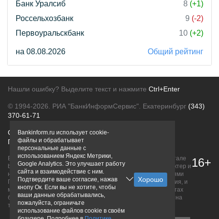
Банк Уралсиб
8
(+1)
Россельхозбанк
9
(-2)
Первоуральскбанк
10
(+2)
на 08.08.2026
Общий рейтинг
Нашли ошибку? Выделите текст и нажмите
Ctrl+Enter
© 1994-2026.
РИА "БанкИнформСервис". Екатеринбург
(343)
370-61-71
О проекте
Политика конфиденциальности
Bankinform.ru использует cookie-
файлы и обрабатывает
Правовая информация
Для рекламодателей
персональные данные с
использованием Яндекс Метрики,
Вся информация о продуктах банков, размещенная на портале
16+
Google Analytics. Это улучшает работу
bankinform.ru, носит исключительно ознакомительный характер и
сайта и взаимодействие с ним.
не является публичной офертой, определяемой положениями
Подтвердите ваше согласие, нажав
ГК РФ. Информация не содержит точного и полного описания, и
кнопу Ок. Если вы не хотите, чтобы
может быть изменена. Конечные условия уточняйте на сайтах
ваши данные обрабатывались,
банков или при личном обращении. Исключительное право на
пожалуйста, ограничьте
товарные знаки принадлежит их правообладателям.
использование файлов cookie в своём
браузере. Подробнее в
Политике