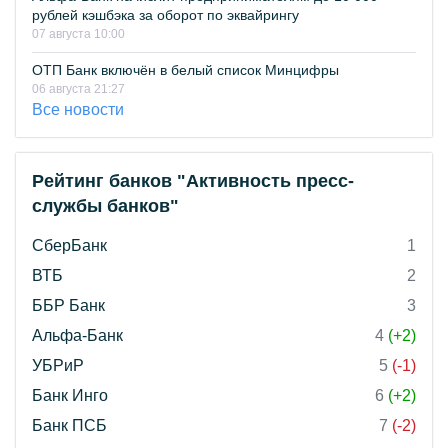
рублей кэшбэка за оборот по эквайрингу
07 августа 10:00
ОТП Банк включён в белый список Минцифры
06 августа 21:27
Все новости
Рейтинг банков "Активность пресс-
службы банков"
СберБанк
1
ВТБ
2
ББР Банк
3
Альфа-Банк
4
(+2)
УБРиР
5
(-1)
Банк Инго
6
(+2)
Банк ПСБ
7
(-2)