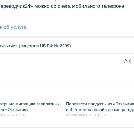
Переводчик24» можно со счета мобильного телефона
к об услуге
.
ткрытие» (лицензия ЦБ РФ № 2209)
0
вершил миграцию зарплатных
Перевести продукты из «Открыти
ов «Открытия»
в ВТБ можно онлайн до конца год
бря 2024 16:34
06 сентября 2024 16:02