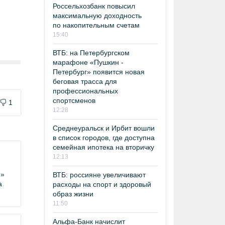
Россельхозбанк повысил
максимальную доходность
по накопительным счетам
15:40
ВТБ: на Петербургском
марафоне «Пушкин -
Петербург» появится новая
беговая трасса для
профессиональных
спортсменов
1
12:28
Среднеуральск и Ирбит вошли
в список городов, где доступна
семейная ипотека на вторичку
12:13
я»
ВТБ: россияне увеличивают
а
расходы на спорт и здоровый
образ жизни
11:50
Альфа-Банк начислит