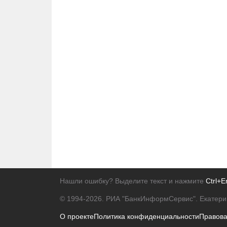
Нашли ошибку? Выделите текст и нажмите
Ctrl+E
© 1994-2026.
РИА "БанкИнформСервис". Екатери
О проекте
Политика конфиденциальности
Правов