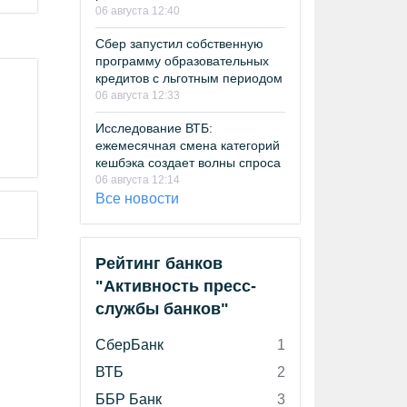
06 августа 12:40
Сбер запустил собственную
программу образовательных
кредитов с льготным периодом
06 августа 12:33
Исследование ВТБ:
ежемесячная смена категорий
кешбэка создает волны спроса
06 августа 12:14
Все новости
Рейтинг банков
"Активность пресс-
службы банков"
СберБанк
1
ВТБ
2
ББР Банк
3