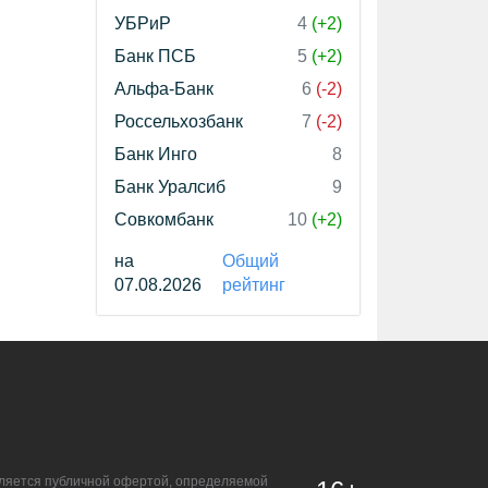
УБРиР
4
(+2)
Банк ПСБ
5
(+2)
Альфа-Банк
6
(-2)
Россельхозбанк
7
(-2)
Банк Инго
8
Банк Уралсиб
9
Совкомбанк
10
(+2)
на
Общий
07.08.2026
рейтинг
является публичной офертой, определяемой