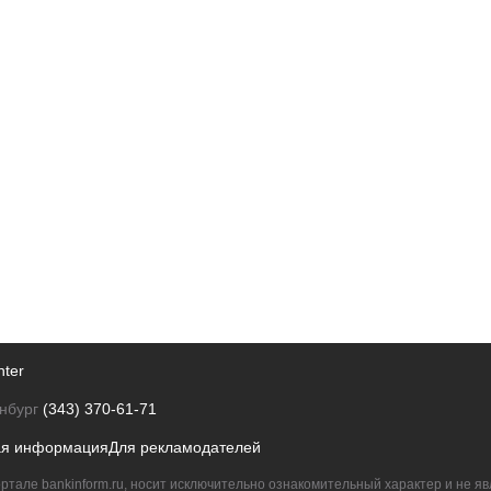
nter
нбург
(343) 370-61-71
ая информация
Для рекламодателей
ртале bankinform.ru, носит исключительно ознакомительный характер и не 