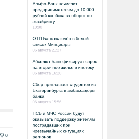
Альфа-Банк начислит
предпринимателям до 10 000
рублей кэшбэка за оборот по
эквайрингу
10:00
ОТП Банк включён в белый
список Минцифры
06 августа 21:27
Абсолют Банк фиксирует спрос
на вторичное жилье в ипотеку
06 августа 16:20
Сбер приглашает студентов из
Екатеринбурга в амбассадоры
банка
06 августа 15:56
ПСБ и МЧС России будут
оказывать поддержку жителям
пострадавших при
чрезвычайных ситуациях
0
регионов