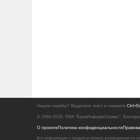
Нашли ошибку? Выделите текст и нажмите
Ctrl+E
© 1994-2026.
РИА "БанкИнформСервис". Екатери
О проекте
Политика конфиденциальности
Правов
Вся информация о продуктах банков, размещенная на по