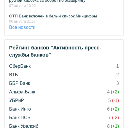
рублей кэшбэка за оборот по эквайрингу
07 августа 10:00
ОТП Банк включён в белый список Минцифры
06 августа 21:27
Все новости
Рейтинг банков "Активность пресс-
службы банков"
СберБанк
1
ВТБ
2
ББР Банк
3
Альфа-Банк
4
(+2)
УБРиР
5
(-1)
Банк Инго
6
(+2)
Банк ПСБ
7
(-2)
Банк Уралсиб
8
(+1)