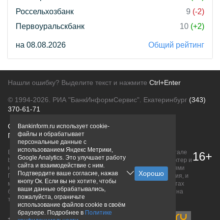
Россельхозбанк
9
(-2)
Первоуральскбанк
10
(+2)
на 08.08.2026
Общий рейтинг
Нашли ошибку? Выделите текст и нажмите
Ctrl+Enter
© 1994-2026.
РИА "БанкИнформСервис". Екатеринбург
(343)
370-61-71
О проекте
Политика конфиденциальности
Bankinform.ru использует cookie-
файлы и обрабатывает
Правовая информация
Для рекламодателей
персональные данные с
использованием Яндекс Метрики,
Вся информация о продуктах банков, размещенная на портале
16+
Google Analytics. Это улучшает работу
bankinform.ru, носит исключительно ознакомительный характер и
сайта и взаимодействие с ним.
не является публичной офертой, определяемой положениями
Подтвердите ваше согласие, нажав
ГК РФ. Информация не содержит точного и полного описания, и
кнопу Ок. Если вы не хотите, чтобы
может быть изменена. Конечные условия уточняйте на сайтах
ваши данные обрабатывались,
банков или при личном обращении. Исключительное право на
пожалуйста, ограничьте
товарные знаки принадлежит их правообладателям.
использование файлов cookie в своём
браузере. Подробнее в
Политике