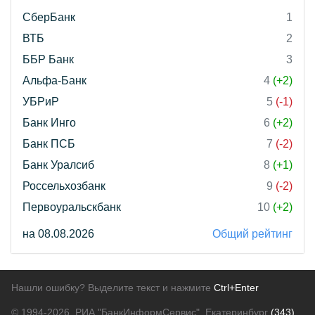
СберБанк
1
ВТБ
2
ББР Банк
3
Альфа-Банк
4
(+2)
УБРиР
5
(-1)
Банк Инго
6
(+2)
Банк ПСБ
7
(-2)
Банк Уралсиб
8
(+1)
Россельхозбанк
9
(-2)
Первоуральскбанк
10
(+2)
на 08.08.2026
Общий рейтинг
Нашли ошибку? Выделите текст и нажмите
Ctrl+Enter
© 1994-2026.
РИА "БанкИнформСервис". Екатеринбург
(343)