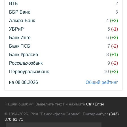
ВТБ
2
ББР Банк
3
Альфа-Банк
4
(+2)
УБРиР
5
(-1)
Банк Инго
6
(+2)
Банк ПСБ
7
(-2)
Банк Уралсиб
8
(+1)
Россельхозбанк
9
(-2)
Первоуральскбанк
10
(+2)
на 08.08.2026
Общий рейтинг
Нашли ошибку? Выделите текст и нажмите
Ctrl+Enter
© 1994-2026.
РИА "БанкИнформСервис". Екатеринбург
(343)
370-61-71