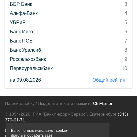
ББР Банк
3
Альфа-Банк
4
УБРиР
5
Банк Инго
6
Банк ПСБ
7
Банк Уралсиб
8
Россельхозбанк
9
Первоуральскбанк
10
на 09.08.2026
Общий рейтинг
Нашли ошибку? Выделите текст и нажмите
Ctrl+Enter
© 1994-2026.
РИА "БанкИнформСервис". Екатеринбург
(343)
370-61-71
О проекте
Политика конфиденциальности
Bankinform.ru использует cookie-
файлы и обрабатывает
Правовая информация
Для рекламодателей