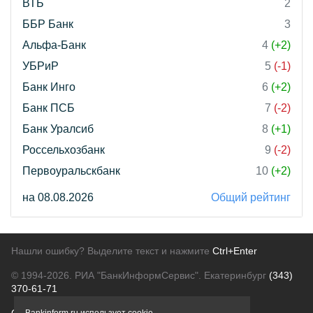
ВТБ
2
ББР Банк
3
Альфа-Банк
4
(+2)
УБРиР
5
(-1)
Банк Инго
6
(+2)
Банк ПСБ
7
(-2)
Банк Уралсиб
8
(+1)
Россельхозбанк
9
(-2)
Первоуральскбанк
10
(+2)
на 08.08.2026
Общий рейтинг
Нашли ошибку? Выделите текст и нажмите
Ctrl+Enter
© 1994-2026.
РИА "БанкИнформСервис". Екатеринбург
(343)
370-61-71