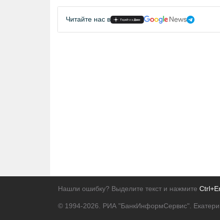
Читайте нас в
Нашли ошибку? Выделите текст и нажмите
Ctrl+E
© 1994-2026.
РИА "БанкИнформСервис". Екатери