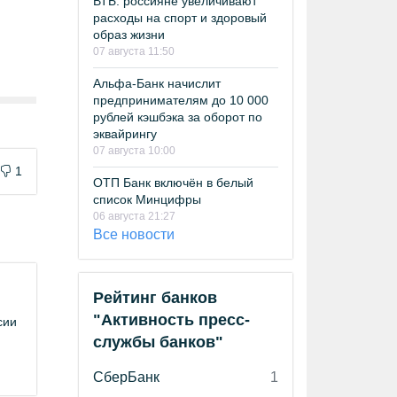
ВТБ: россияне увеличивают
расходы на спорт и здоровый
образ жизни
07 августа 11:50
Альфа-Банк начислит
предпринимателям до 10 000
рублей кэшбэка за оборот по
эквайрингу
07 августа 10:00
1
ОТП Банк включён в белый
список Минцифры
06 августа 21:27
Все новости
Рейтинг банков
"Активность пресс-
сии
службы банков"
СберБанк
1