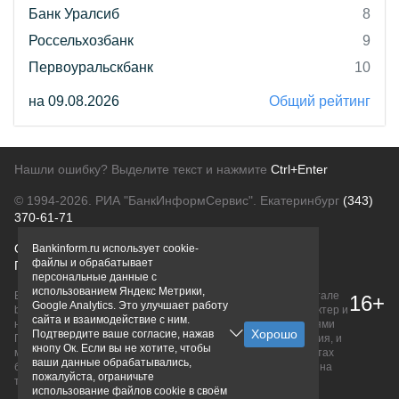
Банк Уралсиб
8
Россельхозбанк
9
Первоуральскбанк
10
на 09.08.2026
Общий рейтинг
Нашли ошибку? Выделите текст и нажмите
Ctrl+Enter
© 1994-2026.
РИА "БанкИнформСервис". Екатеринбург
(343)
370-61-71
О проекте
Политика конфиденциальности
Bankinform.ru использует cookie-
файлы и обрабатывает
Правовая информация
Для рекламодателей
персональные данные с
использованием Яндекс Метрики,
Вся информация о продуктах банков, размещенная на портале
16+
Google Analytics. Это улучшает работу
bankinform.ru, носит исключительно ознакомительный характер и
сайта и взаимодействие с ним.
не является публичной офертой, определяемой положениями
Подтвердите ваше согласие, нажав
ГК РФ. Информация не содержит точного и полного описания, и
кнопу Ок. Если вы не хотите, чтобы
может быть изменена. Конечные условия уточняйте на сайтах
ваши данные обрабатывались,
банков или при личном обращении. Исключительное право на
пожалуйста, ограничьте
товарные знаки принадлежит их правообладателям.
использование файлов cookie в своём