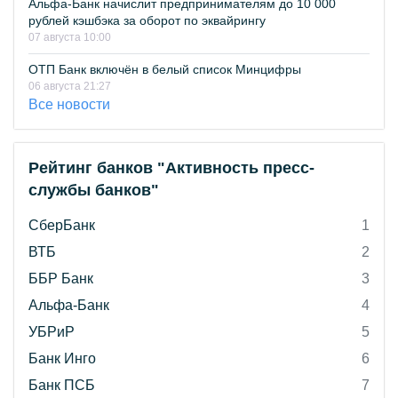
Альфа-Банк начислит предпринимателям до 10 000
рублей кэшбэка за оборот по эквайрингу
07 августа 10:00
ОТП Банк включён в белый список Минцифры
06 августа 21:27
Все новости
Рейтинг банков "Активность пресс-
службы банков"
СберБанк
1
ВТБ
2
ББР Банк
3
Альфа-Банк
4
УБРиР
5
Банк Инго
6
Банк ПСБ
7