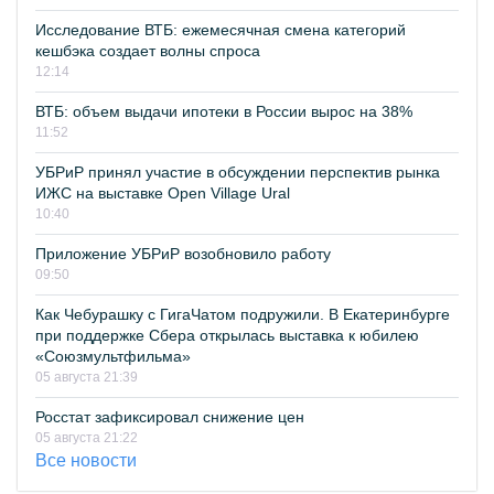
Исследование ВТБ: ежемесячная смена категорий
кешбэка создает волны спроса
12:14
ВТБ: объем выдачи ипотеки в России вырос на 38%
11:52
УБРиР принял участие в обсуждении перспектив рынка
ИЖС на выставке Open Village Ural
10:40
Приложение УБРиР возобновило работу
09:50
Как Чебурашку с ГигаЧатом подружили. В Екатеринбурге
при поддержке Сбера открылась выставка к юбилею
«Союзмультфильма»
05 августа 21:39
Росстат зафиксировал снижение цен
05 августа 21:22
Все новости