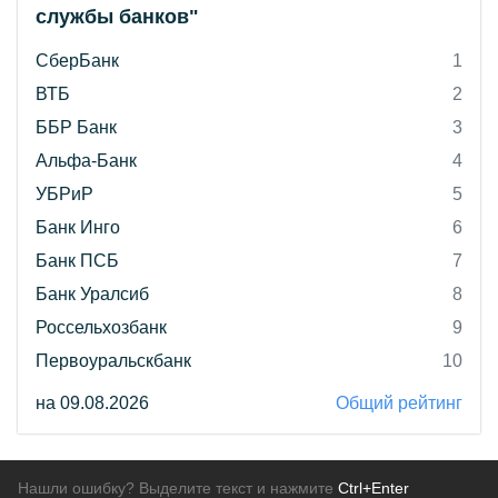
службы банков"
СберБанк
1
ВТБ
2
ББР Банк
3
Альфа-Банк
4
УБРиР
5
Банк Инго
6
Банк ПСБ
7
Банк Уралсиб
8
Россельхозбанк
9
Первоуральскбанк
10
на 09.08.2026
Общий рейтинг
Нашли ошибку? Выделите текст и нажмите
Ctrl+Enter