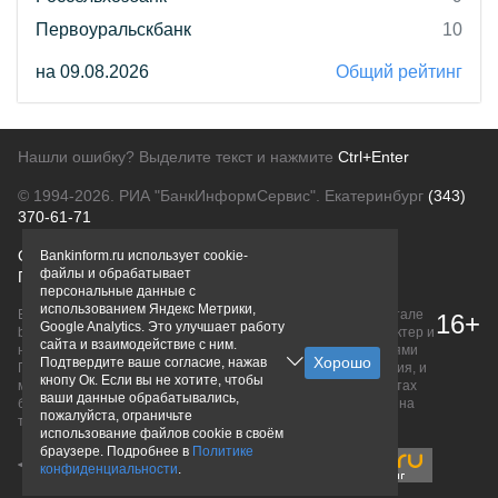
Первоуральскбанк
10
на 09.08.2026
Общий рейтинг
Нашли ошибку? Выделите текст и нажмите
Ctrl+Enter
© 1994-2026.
РИА "БанкИнформСервис". Екатеринбург
(343)
370-61-71
О проекте
Политика конфиденциальности
Bankinform.ru использует cookie-
файлы и обрабатывает
Правовая информация
Для рекламодателей
персональные данные с
использованием Яндекс Метрики,
Вся информация о продуктах банков, размещенная на портале
16+
Google Analytics. Это улучшает работу
bankinform.ru, носит исключительно ознакомительный характер и
сайта и взаимодействие с ним.
не является публичной офертой, определяемой положениями
Подтвердите ваше согласие, нажав
ГК РФ. Информация не содержит точного и полного описания, и
кнопу Ок. Если вы не хотите, чтобы
может быть изменена. Конечные условия уточняйте на сайтах
ваши данные обрабатывались,
банков или при личном обращении. Исключительное право на
пожалуйста, ограничьте
товарные знаки принадлежит их правообладателям.
использование файлов cookie в своём
браузере. Подробнее в
Политике
конфиденциальности
.