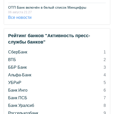
ОТП Банк включён в белый список Минцифры
06 августа 21:27
Все новости
Рейтинг банков "Активность пресс-
службы банков"
СберБанк
1
ВТБ
2
ББР Банк
3
Альфа-Банк
4
УБРиР
5
Банк Инго
6
Банк ПСБ
7
Банк Уралсиб
8
Россельхозбанк
9