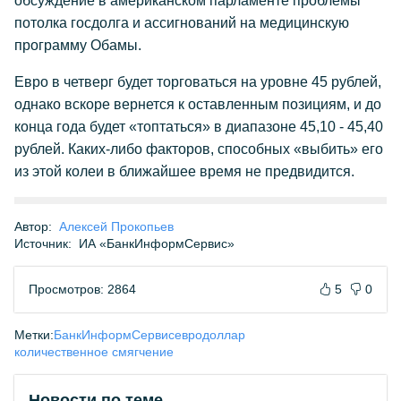
обсуждение в американском парламенте проблемы
потолка госдолга и ассигнований на медицинскую
программу Обамы.
Евро в четверг будет торговаться на уровне 45 рублей,
однако вскоре вернется к оставленным позициям, и до
конца года будет «топтаться» в диапазоне 45,10 - 45,40
рублей. Каких-либо факторов, способных «выбить» его
из этой колеи в ближайшее время не предвидится.
Автор:
Алексей Прокопьев
Источник:
ИА «БанкИнформСервис»
Просмотров: 2864
5
0
Метки:
БанкИнформСервис
евро
доллар
количественное смягчение
Новости по теме