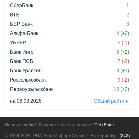
СберБанк
1
ВТБ
2
ББР Банк
3
Альфа-Банк
4
(+2)
УБРиР
5
(-1)
Банк Инго
6
(+2)
Банк ПСБ
7
(-2)
Банк Уралсиб
8
(+1)
Россельхозбанк
9
(-2)
Первоуральскбанк
10
(+2)
на 08.08.2026
Общий рейтинг
Нашли ошибку? Выделите текст и нажмите
Ctrl+Enter
© 1994-2026.
РИА "БанкИнформСервис". Екатеринбург
(343)