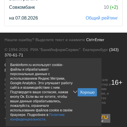
Совкомбанк
10
(+2)
на 07.08.2026
Общий рейтинг
Нашли ошибку? Выделите текст и нажмите
Ctrl+Enter
© 1994-2026.
РИА "БанкИнформСервис". Екатеринбург
(343)
370-61-71
О проекте
Политика конфиденциальности
Bankinform.ru использует cookie-
файлы и обрабатывает
Правовая информация
Для рекламодателей
персональные данные с
использованием Яндекс Метрики,
Вся информация о продуктах банков, размещенная на портале
16+
Google Analytics. Это улучшает работу
bankinform.ru, носит исключительно ознакомительный характер и
сайта и взаимодействие с ним.
не является публичной офертой, определяемой положениями
Подтвердите ваше согласие, нажав
ГК РФ. Информация не содержит точного и полного описания, и
кнопу Ок. Если вы не хотите, чтобы
может быть изменена. Конечные условия уточняйте на сайтах
ваши данные обрабатывались,
банков или при личном обращении. Исключительное право на
пожалуйста, ограничьте
товарные знаки принадлежит их правообладателям.
использование файлов cookie в своём
браузере. Подробнее в
Политике
конфиденциальности
.