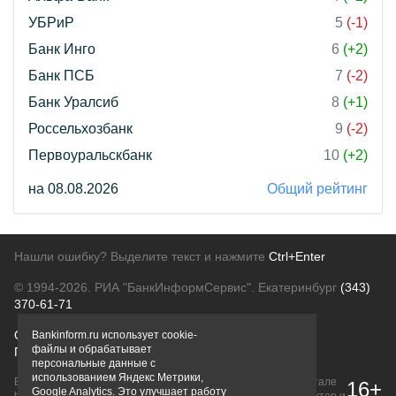
УБРиР
5
(-1)
Банк Инго
6
(+2)
Банк ПСБ
7
(-2)
Банк Уралсиб
8
(+1)
Россельхозбанк
9
(-2)
Первоуральскбанк
10
(+2)
на 08.08.2026
Общий рейтинг
Нашли ошибку? Выделите текст и нажмите
Ctrl+Enter
© 1994-2026.
РИА "БанкИнформСервис". Екатеринбург
(343)
370-61-71
О проекте
Политика конфиденциальности
Bankinform.ru использует cookie-
файлы и обрабатывает
Правовая информация
Для рекламодателей
персональные данные с
использованием Яндекс Метрики,
Вся информация о продуктах банков, размещенная на портале
16+
Google Analytics. Это улучшает работу