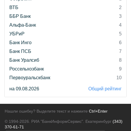
ВТБ
2
ББР Банк
3
Альфа-Банк
4
УБРиР
5
Банк Инго
6
Банк ПСБ
7
Банк Уралсиб
8
Россельхозбанк
9
Первоуральскбанк
10
на 09.08.2026
Общий рейтинг
Нашли ошибку? Выделите текст и нажмите
Ctrl+Enter
© 1994-2026.
РИА "БанкИнформСервис". Екатеринбург
(343)
370-61-71